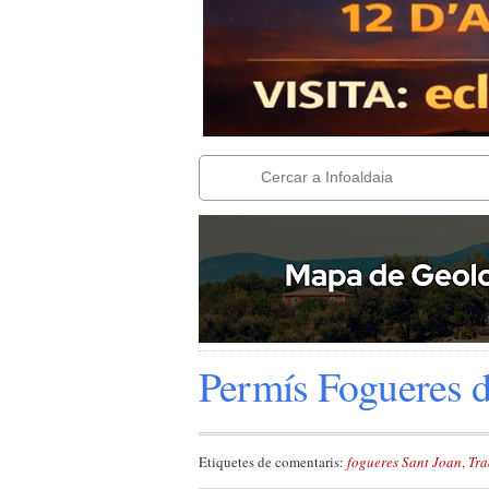
Permís Fogueres d
Etiquetes de comentaris:
fogueres Sant Joan
,
Tra