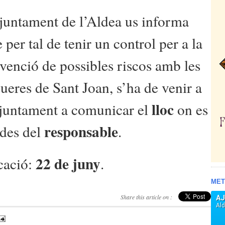
juntament de l’Aldea us informa
 per tal de tenir un control per a la
venció de possibles riscos amb les
ueres de Sant Joan, s’ha de venir a
lloc
juntament a comunicar el
on es
responsable
ades del
.
22
de juny
cació:
.
MET
Share this article on :