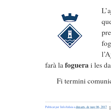
L’a
que
pre
fog
l’A
foguera
farà la
i les d
Fi termini comuni
Publicat per
InfoAldaia
a
dimarts, de juny 06, 2017