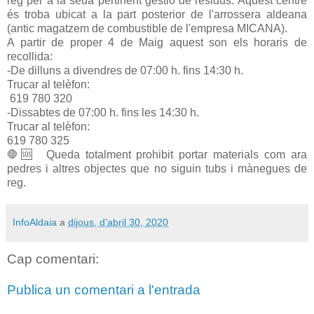
reg per a la seua pertinent gestió de residus. Aquest centre
és troba ubicat a la part posterior de l'arrossera aldeana
(antic magatzem de combustible de l'empresa MICANA).
A partir de proper 4 de Maig aquest son els horaris de
recollida:
-De dilluns a divendres de 07:00 h. fins 14:30 h.
Trucar al telèfon:
619 780 320
-Dissabtes de 07:00 h. fins les 14:30 h.
Trucar al telèfon:
619 780 325
🛑🆘 Queda totalment prohibit portar materials com ara
pedres i altres objectes que no siguin tubs i mànegues de
reg.
InfoAldaia
a
dijous, d’abril 30, 2020
Cap comentari:
Publica un comentari a l'entrada