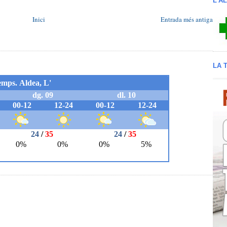
L'A
Inici
Entrada més antiga
LA 