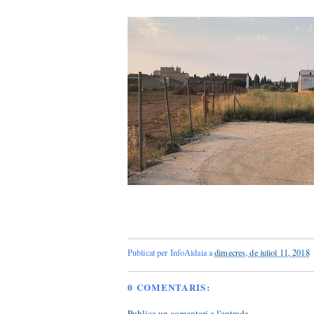
Publicat per
InfoAldaia
a
dimecres, de juliol 11, 2018
0 COMENTARIS:
Publica un comentari a l'entrada