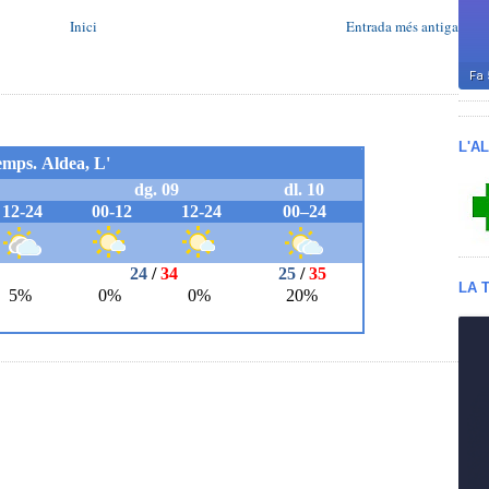
Inici
Entrada més antiga
L'A
LA 