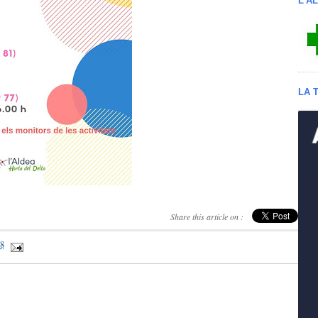
L'A
LA 
Share this article on :
18