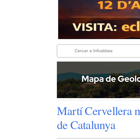
Martí Cervellera m
de Catalunya