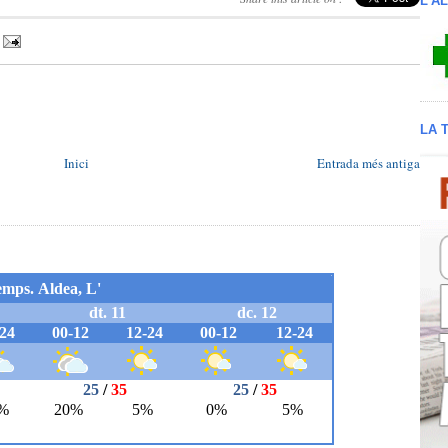
L'A
LA 
Inici
Entrada més antiga