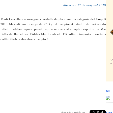
dimecres, 27 de març del 2019
Martí Cervellera aconsegueix medalla de plata amb la categoria del Grup B
2010 Masculí amb menys de 25 kg, al campionat infantil de taekwondo
infantil celebrat aquest passat cap de setmana al complex esportiu La Mar
Bella de Barcelona. L’Aldeà Martí amb el TDK Alfaro Amposta
continua
collint títols, enhorabona campió !.
MET
Share this article on :