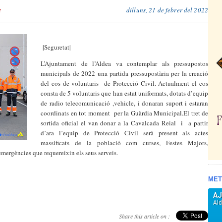
t
dilluns, 21 de febrer del 2022
|Seguretat|
L’Ajuntament de l’Aldea va contemplar als pressupostos
municipals de 2022 una partida pressupostària per la creació
del cos de voluntaris de Protecció Civil. Actualment el cos
consta de 5 voluntaris que han estat uniformats, dotats d’equip
de radio telecomunicació ,vehicle, i donaran suport i estaran
coordinats en tot moment per la Guàrdia Municipal.El tret de
sortida oficial el van donar a la Cavalcada Reial i a partir
d’ara l’equip de Protecció Civil serà present als actes
massificats de la població com curses, Festes Majors,
mergències que requereixin els seus serveis.
MET
Share this article on :