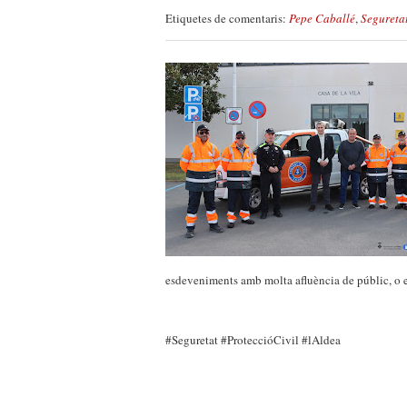
Etiquetes de comentaris:
Pepe Caballé
,
Segureta
esdeveniments amb molta afluència de públic, o e
#Seguretat #ProteccióCivil #lAldea