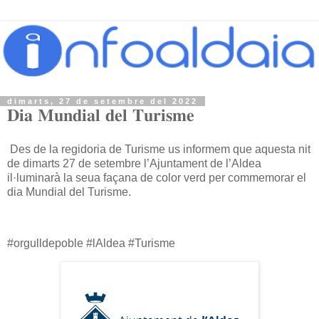
dimarts, 27 de setembre del 2022
𝐃𝐢𝐚 𝐌𝐮𝐧𝐝𝐢𝐚𝐥 𝐝𝐞𝐥 𝐓𝐮𝐫𝐢𝐬𝐦𝐞
Des de la regidoria de Turisme us informem que aquesta nit
de dimarts 27 de setembre l’Ajuntament de l’Aldea
il·luminarà la seua façana de color verd per commemorar el
dia Mundial del Turisme.
#orgulldepoble #lAldea #Turisme