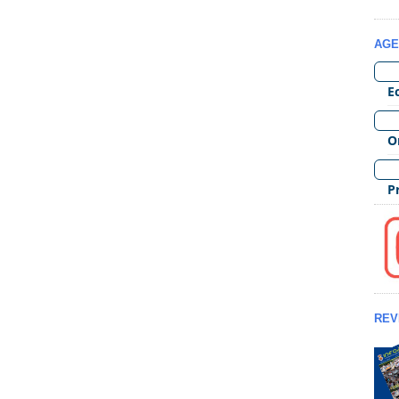
AGE
REV