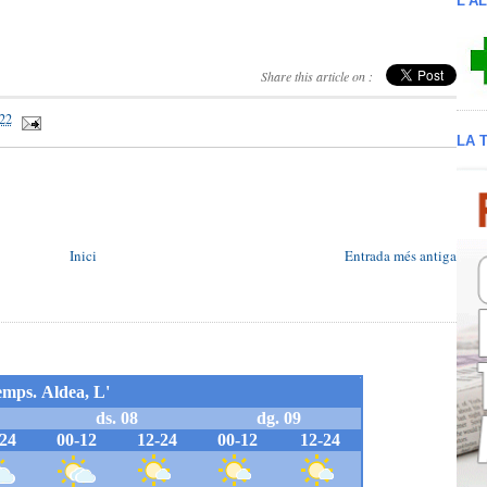
L'A
Share this article on :
022
LA 
Inici
Entrada més antiga