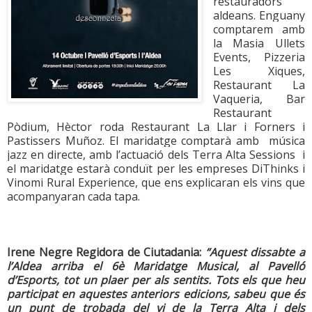
restauradors
aldeans. Enguany
comptarem amb
la Masia Ullets
Events, Pizzeria
Les Xiques,
Restaurant La
Vaqueria, Bar
Restaurant
Pòdium, Hèctor roda Restaurant La Llar i Forners i
Pastissers Muñoz. El maridatge comptarà amb música
jazz en directe, amb l’actuació dels Terra Alta Sessions i
el maridatge estarà conduït per les empreses DiThinks i
Vinomi Rural Experience, que ens explicaran els vins que
acompanyaran cada tapa.
Irene Negre Regidora de Ciutadania:
“Aquest dissabte a
l’Aldea arriba el 6è Maridatge Musical, al Pavelló
d’Esports, tot un plaer per als sentits. Tots els que heu
participat en aquestes anteriors edicions, sabeu que és
un punt de trobada del vi de la Terra Alta i dels