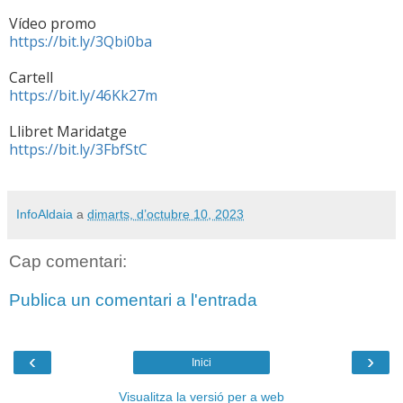
Vídeo promo
https://bit.ly/3Qbi0ba
Cartell
https://bit.ly/46Kk27m
Llibret Maridatge
https://bit.ly/3FbfStC
InfoAldaia
a
dimarts, d’octubre 10, 2023
Cap comentari:
Publica un comentari a l'entrada
‹
›
Inici
Visualitza la versió per a web