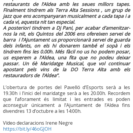
restaurants de l’Aldea amb les seues millors tapes.
Finalment tindrem als Terra Alta Sessions , un grup de
jazz que ens acompanyaran musicalment a cada tapa i a
cada vi, aquesta nit tan especial.
A posteriori tindrem a Dj Pani, per acabar d’amenitzar-
nos la nit, els Quintos del 2006 ens ofereixen servei de
barra i l’Ajuntament us proporcionarà servei de guarda
dels infants, on els hi donarem també el sopà i els
tindrem fins les 0.00h. Més fàcil no us ho podem posar,
us esperem a l’Aldea, una fita que no podeu deixar
passar. Un 6è Maridatge Musical, que vol continuar
apostant pels vins de la DO Terra Alta amb els
restauradors de l’Aldea”.
L’obertura de portes del Pavelló d’Esports serà a les
19.30h i l’inici del maridatge serà a les 20.00h. Recordem
que l’aforament és limitat i les entrades es poden
aconseguir únicament a l’Ajuntament de l’Aldea fins
divendres 13 d’octubre a les 14:00h.
Vídeo declaracions Irene Negre
https://bit.ly/46oGJOH