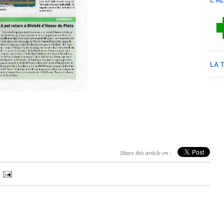
L'A
LA 
Share this article on :