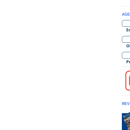
AGE
REV