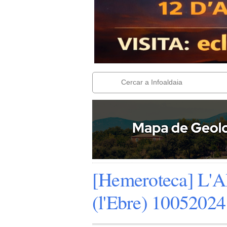
[Hemeroteca] L'Al
(l'Ebre) 10052024