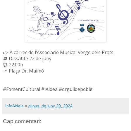
👉 A càrrec de l'Associació Musical Verge dels Prats
📆 Dissabte 22 de juny
⏰ 22:00h
📌 Plaça Dr. Maimó
#FomentCultural #lAldea #orgulldepoble
InfoAldaia
a
dijous, de juny 20, 2024
Cap comentari: