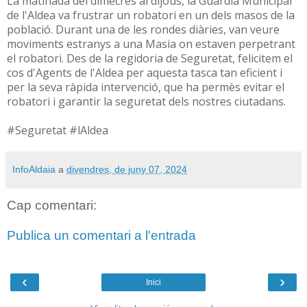
La matinada del dimecres al dijous, la Guàrdia Municipal
de l'Aldea va frustrar un robatori en un dels masos de la
població. Durant una de les rondes diàries, van veure
moviments estranys a una Masia on estaven perpetrant
el robatori. Des de la regidoria de Seguretat, felicitem el
cos d'Agents de l'Aldea per aquesta tasca tan eficient i
per la seva ràpida intervenció, que ha permès evitar el
robatori i garantir la seguretat dels nostres ciutadans.
#Seguretat #lAldea
InfoAldaia
a
divendres, de juny 07, 2024
Cap comentari:
Publica un comentari a l'entrada
‹
›
Inici