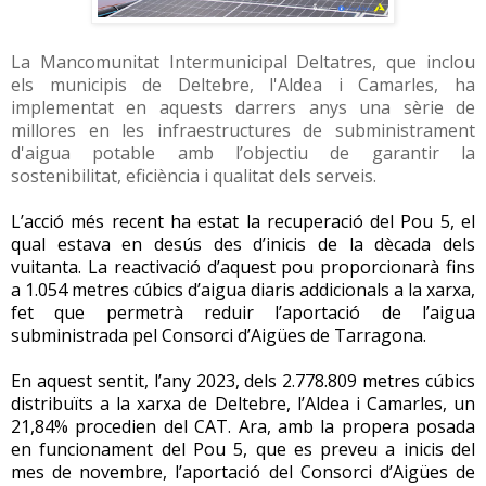
La Mancomunitat Intermunicipal Deltatres, que inclou
els municipis de Deltebre, l'Aldea i Camarles, ha
implementat en aquests darrers anys una sèrie de
millores en les infraestructures de subministrament
d'aigua potable amb l’objectiu de garantir la
sostenibilitat, eficiència i qualitat dels serveis.
L’acció més recent ha estat la recuperació del Pou 5, el
qual estava en desús des d’inicis de la dècada dels
vuitanta. La reactivació d’aquest pou proporcionarà fins
a 1.054 metres cúbics d’aigua diaris addicionals a la xarxa,
fet que permetrà reduir l’aportació de l’aigua
subministrada pel Consorci d’Aigües de Tarragona.
En aquest sentit, l’any 2023, dels 2.778.809 metres cúbics
distribuïts a la xarxa de Deltebre, l’Aldea i Camarles, un
21,84% procedien del CAT. Ara, amb la propera posada
en funcionament del Pou 5, que es preveu a inicis del
mes de novembre, l’aportació del Consorci d’Aigües de