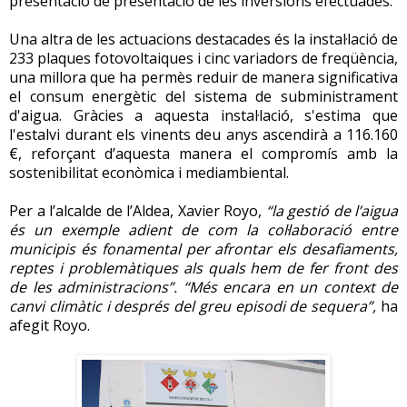
presentació de presentació de les inversions efectuades.
Una altra de les actuacions destacades és la instal·lació de
233 plaques fotovoltaiques i cinc variadors de freqüència,
una millora que ha permès reduir de manera significativa
el consum energètic del sistema de subministrament
d'aigua. Gràcies a aquesta instal·lació, s'estima que
l'estalvi durant els vinents deu anys ascendirà a 116.160
€, reforçant d’aquesta manera el compromís amb la
sostenibilitat econòmica i mediambiental.
Per a l’alcalde de l’Aldea, Xavier Royo,
“la gestió de l’aigua
és un exemple adient de com la col·laboració entre
municipis és fonamental per afrontar els desafiaments,
reptes i problemàtiques als quals hem de fer front des
de les administracions”. “Més encara en un context de
canvi climàtic i després del greu episodi de sequera”,
ha
afegit Royo.