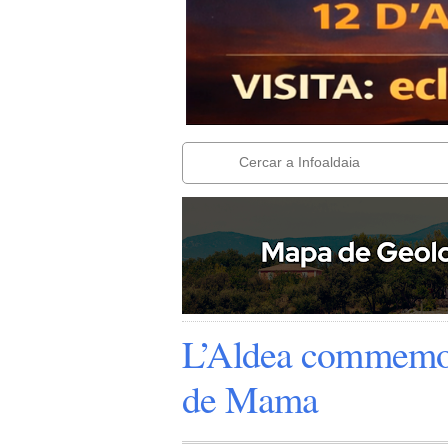
L’Aldea commemor
de Mama