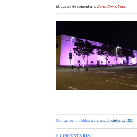
Etiquetes de comentaris:
Berta Royo
,
Salut
Publicat per
InfoAldaia
a
dimarts, d’octubre 22, 2024
0 COMENTARIS: