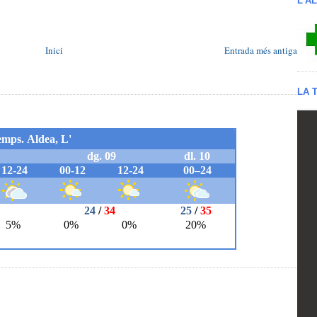
L'A
Inici
Entrada més antiga
LA 