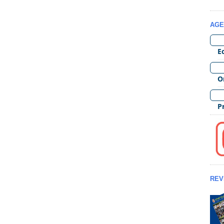
AGE
REV