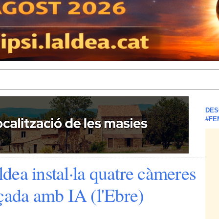
DES
#FE
dea instal·la quatre càmeres
çada amb IA (l'Ebre)