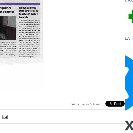
L'A
LA 
Share this article on :