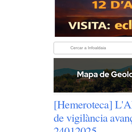
[Hemeroteca] L'Al
de vigilància avan
24012025