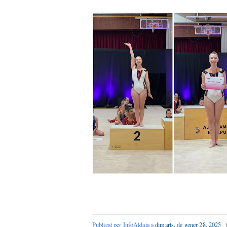
Publicat per
InfoAldaia
a
dimarts, de gener 28, 2025