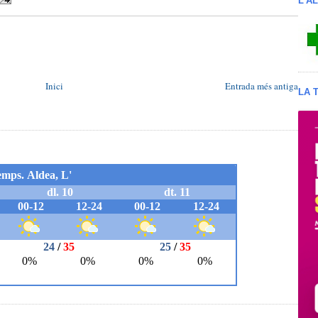
L'A
Inici
Entrada més antiga
LA 