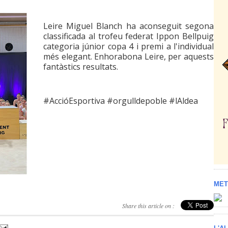
Leire Miguel Blanch ha aconseguit segona
classificada al trofeu federat Ippon Bellpuig
categoria júnior copa 4 i premi a l'individual
més elegant. Enhorabona Leire, per aquests
fantàstics resultats.
#AccióEsportiva #orgulldepoble #lAldea
MET
Share this article on :