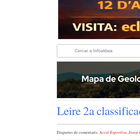
Leire 2a classific
Etiquetes de comentaris:
Acció Esportiva
,
Josep 