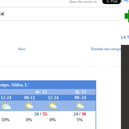
L'A
Share this article on :
LA 
Inici
Entrada més antiga