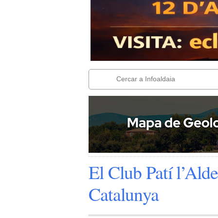
El Club Patí l’Ald
Catalunya