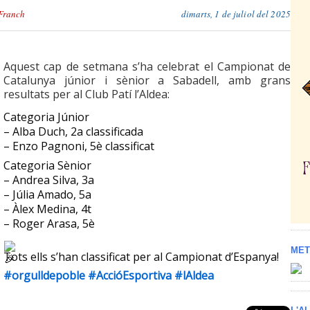
Franch
dimarts, 1 de juliol del 2025
Aquest cap de setmana s’ha celebrat el Campionat de
Catalunya júnior i sènior a Sabadell, amb grans
resultats per al Club Patí l’Aldea:
Categoria Júnior
– Alba Duch, 2a classificada
–
Enzo Pagnoni, 5è classificat
Categoria Sènior
– Andrea Silva, 3a
– Júlia Amado, 5a
– Àlex Medina, 4t
– Roger Arasa, 5è
MET
Tots ells s’han classificat per al Campionat d’Espanya!
#orgulldepoble
#AccióEsportiva
#lAldea