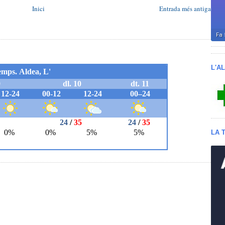
Inici
Entrada més antiga
L'A
LA 