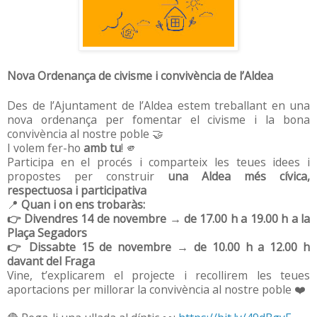
Nova Ordenança de civisme i convivència de l’Aldea
Des de l’Ajuntament de l’Aldea estem treballant en una
nova ordenança per fomentar el civisme i la bona
convivència al nostre poble
🤝
I volem fer-ho
amb tu
!
🫵
Participa en el procés i comparteix les teues idees i
propostes per construir
una Aldea més cívica,
respectuosa i participativa
📍
Quan i on ens trobaràs:
👉
Divendres 14 de novembre
→ de
17.00 h a 19.00 h
a la
Plaça Segadors
👉
Dissabte 15 de novembre
→ de
10.00 h a 12.00 h
davant del
Fraga
Vine, t’explicarem el projecte i recollirem les teues
aportacions per millorar la convivència al nostre poble
❤️