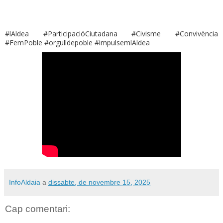
#lAldea #ParticipacióCiutadana #Civisme #Convivència
#FemPoble #orgulldepoble #impulsemlAldea
InfoAldaia
a
dissabte, de novembre 15, 2025
Cap comentari: