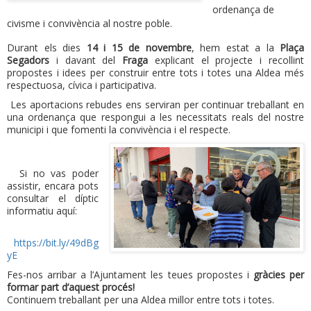
ordenança de
civisme i convivència al nostre poble.
Durant els dies
14 i 15 de novembre
, hem estat a la
Plaça
Segadors
i davant del
Fraga
explicant el projecte i recollint
propostes i idees per construir entre tots i totes una Aldea més
respectuosa, cívica i participativa.
Les aportacions rebudes ens serviran per continuar treballant en
una ordenança que respongui a les necessitats reals del nostre
municipi i que fomenti la convivència i el respecte.
Si no vas poder
assistir, encara pots
consultar el díptic
informatiu aquí:
https://bit.ly/49dBg
yE
Fes-nos arribar a l’Ajuntament les teues propostes i
gràcies per
formar part d’aquest procés!
Continuem treballant per una Aldea millor entre tots i totes.