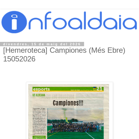
divendres, 15 de maig del 2026
[Hemeroteca] Campiones (Més Ebre)
15052026