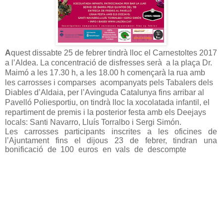
A
quest dissabte 25 de febrer tindrà lloc el Carnestoltes 2017
a l’Aldea. La concentració de disfresses serà
a la plaça Dr.
Maimó a les 17.30 h, a les 18.00 h començarà la rua amb
les carrosses i comparses
acompanyats pels Tabalers dels
Diables d’Aldaia, per l’Avinguda Catalunya fins arribar al
Pavelló Poliesportiu, on tindrà lloc la xocolatada infantil, el
repartiment de premis i la posterior festa amb els Deejays
locals: Santi Navarro, Lluís Torralbo i Sergi Simón.
Les carrosses participants inscrites a les oficines de
l’Ajuntament fins el dijous 23 de febrer, tindran una
bonificació de 100 euros en vals de descompte
te per a
bescanviar al comerç del poble.
Les comparses participants inscrites a les oficines de
l’Ajuntament fins el dijous 23 de febrer, tindran una
bonificació de 50 euros en vals de descompte per a
bescanviar al comerç del poble.