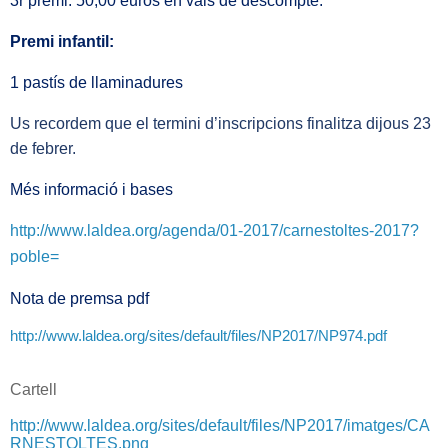
3r premi: 50,00 euros en vals de descompte.
Premi infantil:
1 pastís de llaminadures
Us recordem que el termini d’inscripcions finalitza dijous 23
de febrer.
Més informació i bases
http://www.laldea.org/agenda/01-2017/carnestoltes-2017?
poble=
Nota de premsa pdf
http://www.laldea.org/sites/default/files/NP2017/NP974.pdf
Cartell
http://www.laldea.org/sites/default/files/NP2017/imatges/CA
RNESTOLTES.png