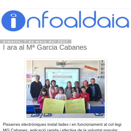
dimarts, 7 de març del 2017
I ara al Mª Garcia Cabanes
Pissarres electròniques instal·lades i en funcionament al col·legi
MG Cabanes, aplicació rapida i efectiva de la voluntat popular