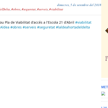
dimecres, 5 de setembre del 2018
elDelta
,
#obres
,
#seguretat
,
#serveis
,
#viabilitat
ou Pla de Viabilitat d'accés a l'Escola 21 d'Abril 
#viabilitat
lAldea
#obres
#serveis
#seguretat
#laldeahortadeldelta
MET