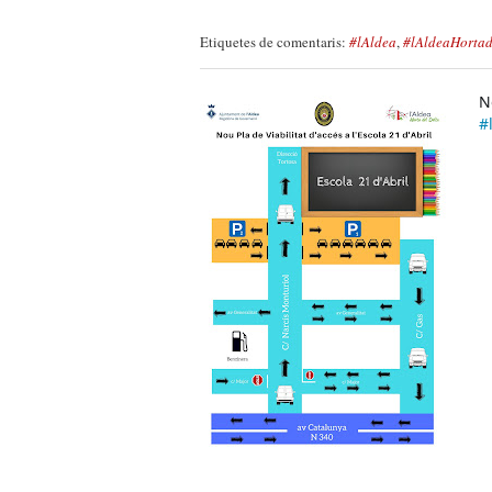
Etiquetes de comentaris:
#lAldea
,
#lAldeaHortad
N
#