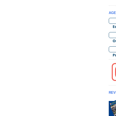
AGE
REV