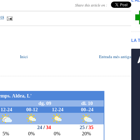
L'A
Share this article on :
018
LA 
Inici
Entrada més antiga