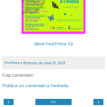
llibret Fest'Prima '19
InfoAldaia
a
dimecres, de maig 29, 2019
Cap comentari:
Publica un comentari a l'entrada
‹
›
Inici