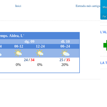
Inici
Entrada més antiga
L'A
LA 