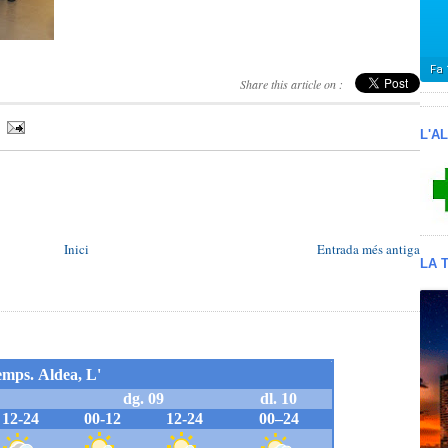
Share this article on :
L'A
Inici
Entrada més antiga
LA 