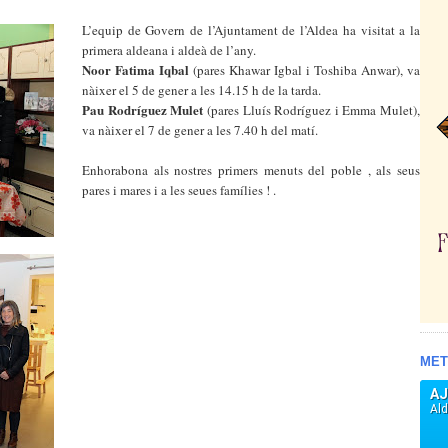
L’equip de Govern de l’Ajuntament de l’Aldea ha visitat a la
primera aldeana i aldeà de l’any.
Noor Fatima Iqbal
(pares Khawar Igbal i Toshiba Anwar), va
nàixer el 5 de gener a les 14.15 h de la tarda.
Pau Rodríguez Mulet
(pares Lluís Rodríguez i Emma Mulet),
va nàixer el 7 de gener a les 7.40 h del matí.
Enhorabona als nostres primers menuts del poble , als seus
pares i mares i a les seues famílies ! .
MET