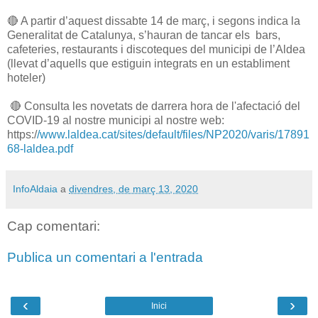
🔴 A partir d’aquest dissabte 14 de març, i segons indica la
Generalitat de Catalunya, s’hauran de tancar els bars,
cafeteries, restaurants i discoteques del municipi de l’Aldea
(llevat d’aquells que estiguin integrats en un establiment
hoteler)
🔴 Consulta les novetats de darrera hora de l'afectació del
COVID-19 al nostre municipi al nostre web:
https:/
/www.laldea.cat/sites/default/files/NP2020/varis/17891
68-laldea.pdf
InfoAldaia
a
divendres, de març 13, 2020
Cap comentari:
Publica un comentari a l'entrada
‹
›
Inici