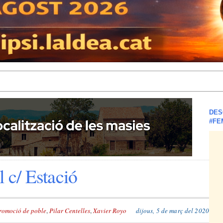
DES
#FE
l c/ Estació
promoció de poble
,
Pilar Centelles
,
Xavier Royo
dijous, 5 de març del 2020