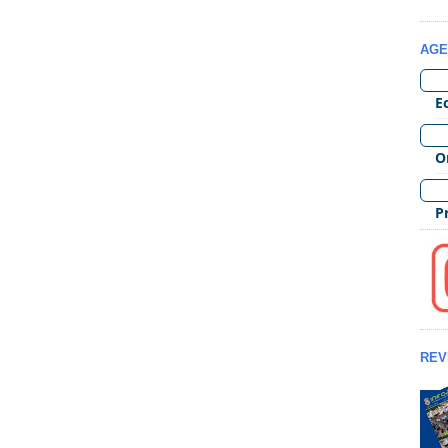
AGE
REV