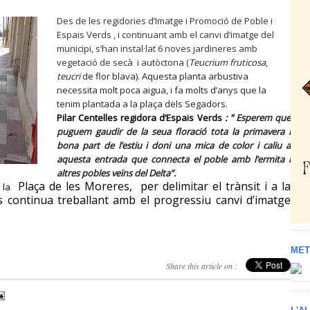
Des de les regidories d’Imatge i Promoció de Poble i
Espais Verds , i continuant amb el canvi d’imatge del
municipi, s’han instal·lat 6 noves jardineres amb
vegetació de secà i autòctona (
Teucrium fruticosa
,
teucri
de flor blava). Aquesta planta arbustiva
necessita molt poca aigua, i fa molts d’anys que la
tenim plantada a la plaça dels Segadors.
Pilar Centelles regidora d’Espais Verds
: "
Esperem que
puguem gaudir de la seua floració tota la primavera i
bona part de l’estiu i doni una mica de color i caliu a
aquesta entrada que connecta el poble amb l’ermita i
altres pobles veïns del Delta”.
Plaça de les Moreres,
per delimitar el trànsit i a la
 la
s continua treballant amb el progressiu canvi d’imatge
MET
Share this article on :