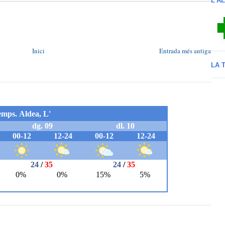
L'A
Inici
Entrada més antiga
LA 