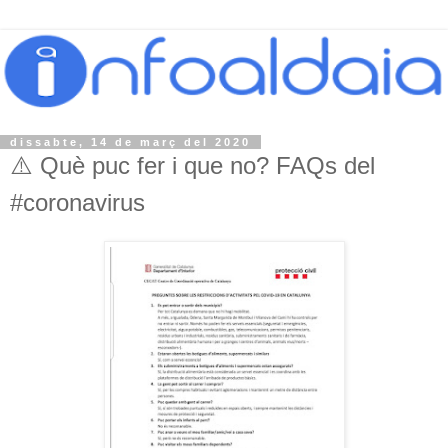
dissabte, 14 de març del 2020
⚠️ Què puc fer i que no? FAQs del
#coronavirus