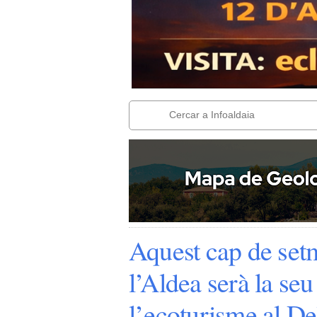
Aquest cap de setm
l’Aldea serà la seu
l’ecoturisme al De