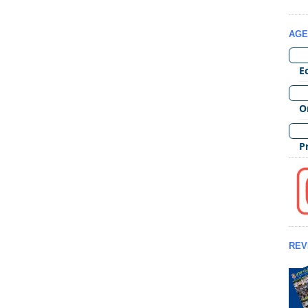
AGE
REV