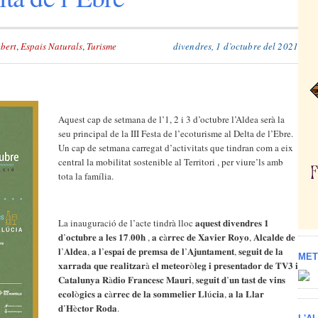
abert
,
Espais Naturals
,
Turisme
divendres, 1 d’octubre del 2021
Aquest cap de setmana de l’1, 2 i 3 d’octubre l’Aldea serà la
seu principal de la III Festa de l’ecoturisme al Delta de l’Ebre.
Un cap de setmana carregat d’activitats que tindran com a eix
central la mobilitat sostenible al Territori , per viure’ls amb
tota la família.
La inauguració de l’acte tindrà lloc 𝐚𝐪𝐮𝐞𝐬𝐭 𝐝𝐢𝐯𝐞𝐧𝐝𝐫𝐞𝐬 𝟏
𝐝’𝐨𝐜𝐭𝐮𝐛𝐫𝐞 𝐚 𝐥𝐞𝐬 𝟏𝟕.𝟎𝟎𝐡 , 𝐚 𝐜à𝐫𝐫𝐞𝐜 𝐝𝐞 𝐗𝐚𝐯𝐢𝐞𝐫 𝐑𝐨𝐲𝐨, 𝐀𝐥𝐜𝐚𝐥𝐝𝐞 𝐝𝐞
𝐥’𝐀𝐥𝐝𝐞𝐚, 𝐚 𝐥’𝐞𝐬𝐩𝐚𝐢 𝐝𝐞 𝐩𝐫𝐞𝐦𝐬𝐚 𝐝𝐞 𝐥’𝐀𝐣𝐮𝐧𝐭𝐚𝐦𝐞𝐧𝐭, 𝐬𝐞𝐠𝐮𝐢𝐭 𝐝𝐞 𝐥𝐚
MET
𝐱𝐚𝐫𝐫𝐚𝐝𝐚 𝐪𝐮𝐞 𝐫𝐞𝐚𝐥𝐢𝐭𝐳𝐚𝐫à 𝐞𝐥 𝐦𝐞𝐭𝐞𝐨𝐫ò𝐥𝐞𝐠 𝐢 𝐩𝐫𝐞𝐬𝐞𝐧𝐭𝐚𝐝𝐨𝐫 𝐝𝐞 𝐓𝐕𝟑 𝐢
𝐂𝐚𝐭𝐚𝐥𝐮𝐧𝐲𝐚 𝐑à𝐝𝐢𝐨 𝐅𝐫𝐚𝐧𝐜𝐞𝐬𝐜 𝐌𝐚𝐮𝐫𝐢, 𝐬𝐞𝐠𝐮𝐢𝐭 𝐝’𝐮𝐧 𝐭𝐚𝐬𝐭 𝐝𝐞 𝐯𝐢𝐧𝐬
𝐞𝐜𝐨𝐥ò𝐠𝐢𝐜𝐬 𝐚 𝐜à𝐫𝐫𝐞𝐜 𝐝𝐞 𝐥𝐚 𝐬𝐨𝐦𝐦𝐞𝐥𝐢𝐞𝐫 𝐋𝐥ú𝐜𝐢𝐚, 𝐚 𝐥𝐚 𝐋𝐥𝐚𝐫
𝐝’𝐇è𝐜𝐭𝐨𝐫 𝐑𝐨𝐝𝐚.