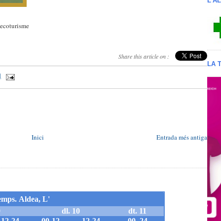
L'A
#ecoturisme
Share this article on :
LA 
1
Inici
Entrada més antiga