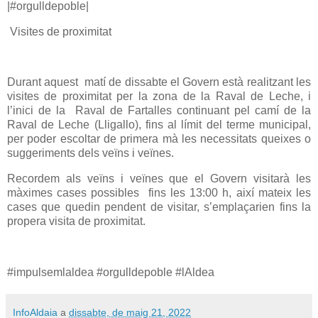
|#orgulldepoble|
Visites de proximitat
Durant aquest matí de dissabte el Govern està realitzant les
visites de proximitat per la zona de la Raval de Leche, i
l’inici de la Raval de Fartalles continuant pel camí de la
Raval de Leche (Lligallo), fins al límit del terme municipal,
per poder escoltar de primera mà les necessitats queixes o
suggeriments dels veïns i veïnes.
Recordem als veïns i veïnes que el Govern visitarà les
màximes cases possibles fins les 13:00 h, així mateix les
cases que quedin pendent de visitar, s’emplaçarien fins la
propera visita de proximitat.
#impulsemlaldea #orgulldepoble #lAldea
InfoAldaia
a
dissabte, de maig 21, 2022