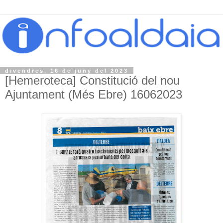
divendres, 16 de juny del 2023
[Hemeroteca] Constitució del nou
Ajuntament (Més Ebre) 16062023