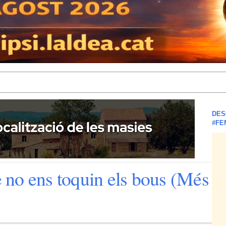
DES
#FE
no ens toquin els bous (Més