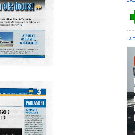
L'A
LA 