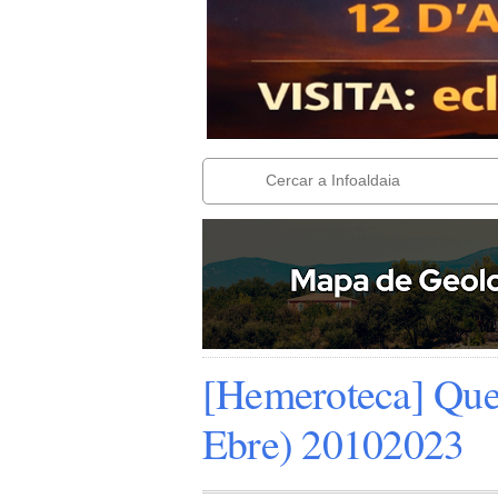
[Hemeroteca] Que 
Ebre) 20102023