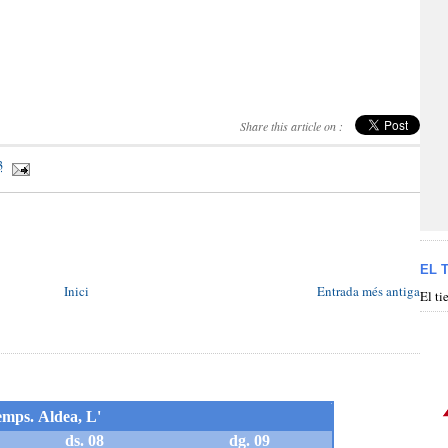
Share this article on :
3
EL 
Inici
Entrada més antiga
El t