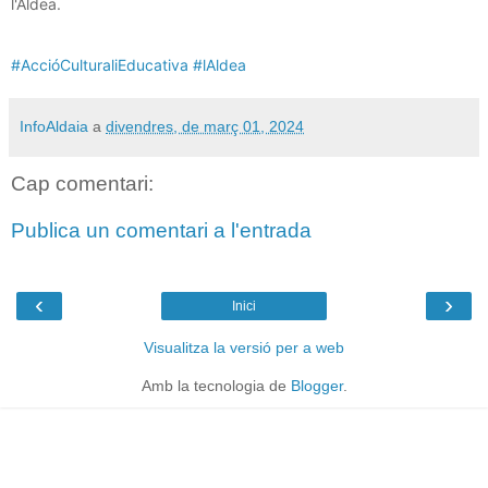
l'Aldea.
#AccióCulturaliEducativa
#lAldea
InfoAldaia
a
divendres, de març 01, 2024
Cap comentari:
Publica un comentari a l'entrada
‹
›
Inici
Visualitza la versió per a web
Amb la tecnologia de
Blogger
.