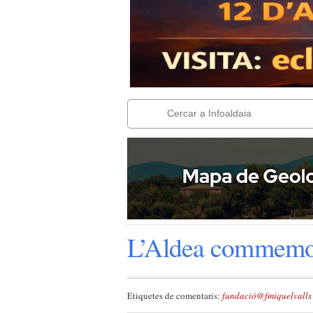
L’Aldea commemor
Etiquetes de comentaris:
fundació@fmiquelvalls