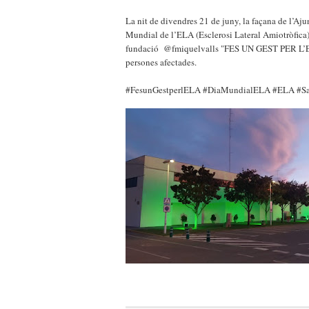
La nit de divendres 21 de juny, la façana de l’Aj
Mundial de l’ELA (Esclerosi Lateral Amiotròfica
fundació @fmiquelvalls "FES UN GEST PER L’ELA "
persones afectades.
#FesunGestperlELA #DiaMundialELA #ELA #Sal