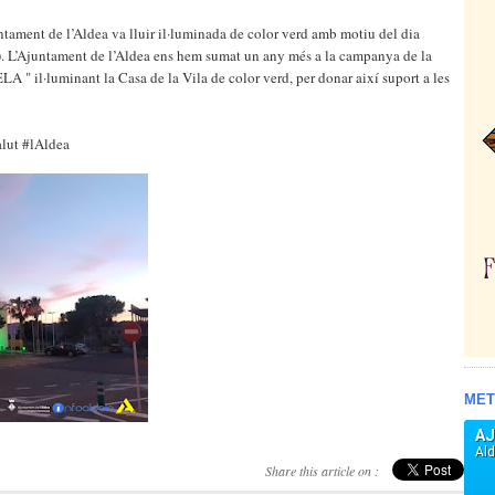
untament de l’Aldea va lluir il·luminada de color verd amb motiu del dia
). L’Ajuntament de l’Aldea ens hem sumat un any més a la campanya de la
 il·luminant la Casa de la Vila de color verd, per donar així suport a les
ut #lAldea
MET
Share this article on :