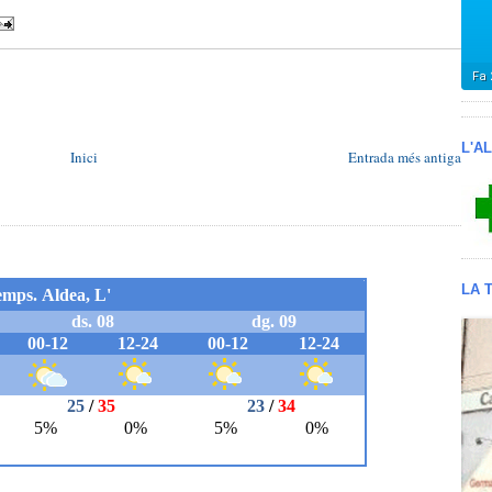
L'A
Inici
Entrada més antiga
LA 