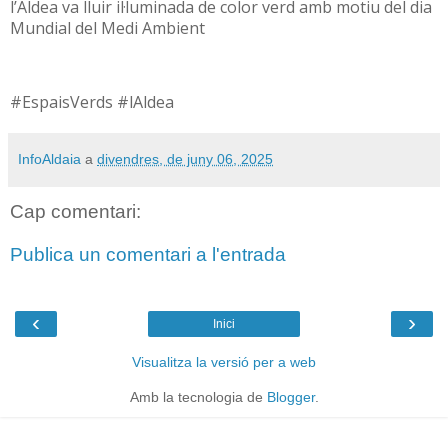
l’Aldea va lluir il·luminada de color verd amb motiu del dia
Mundial del Medi Ambient
#EspaisVerds #lAldea
InfoAldaia
a
divendres, de juny 06, 2025
Cap comentari:
Publica un comentari a l'entrada
‹
›
Inici
Visualitza la versió per a web
Amb la tecnologia de
Blogger
.