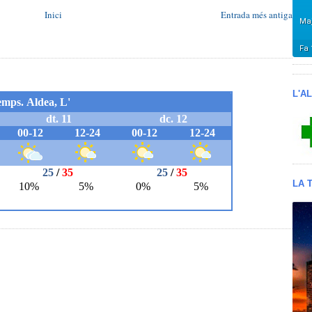
Inici
Entrada més antiga
L'A
LA 