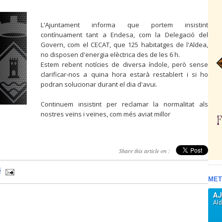
L'Ajuntament informa que portem insistint
contínuament tant a Endesa, com la Delegació del
Govern, com el CECAT, que 125 habitatges de l'Aldea,
no disposen d'energia elèctrica des de les 6 h.
Estem rebent notícies de diversa índole, però sense
clarificar-nos a quina hora estarà restablert i si ho
podran solucionar durant el dia d'avui.
Continuem insistint per reclamar la normalitat als
nostres veïns i veïnes, com més aviat millor
Share this article on :
5
MET