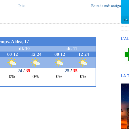
Inici
Entrada més antiga
L'A
LA 