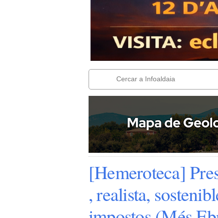
[Hemeroteca] Pres
, realista, sosteni
impostos (Més Eb