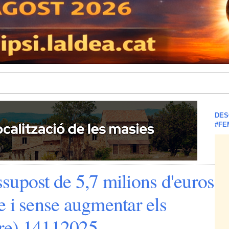
DES
#FE
supost de 5,7 milions d'euros
ble i sense augmentar els
re) 14112025