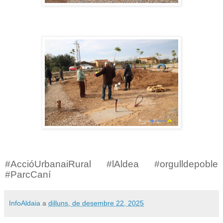
#AccióUrbanaiRural #lAldea #orgulldepoble
#ParcCaní
InfoAldaia
a
dilluns, de desembre 22, 2025