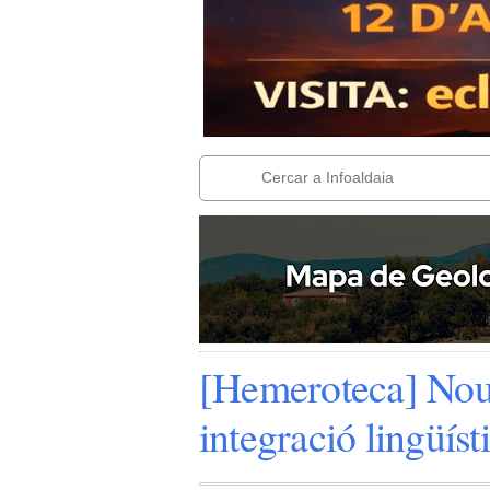
[Hemeroteca] Nous
integració lingüí