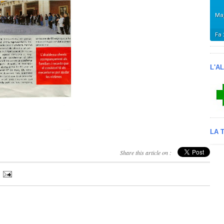
L'A
LA 
Share this article on :