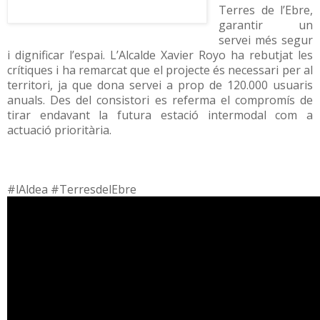
Terres de l’Ebre,
garantir un
servei més segur
i dignificar l’espai. L’Alcalde Xavier Royo ha rebutjat les
crítiques i ha remarcat que el projecte és necessari per al
territori, ja que dona servei a prop de 120.000 usuaris
anuals. Des del consistori es referma el compromís de
tirar endavant la futura estació intermodal com a
actuació prioritària.
#lAldea #TerresdelEbre