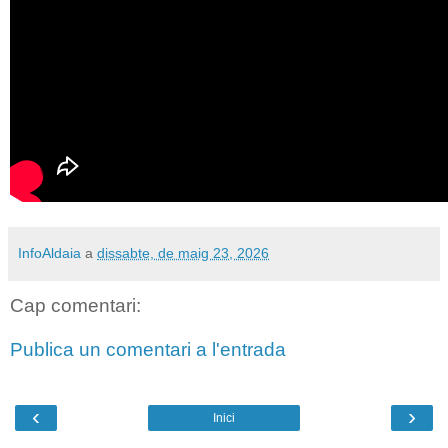
InfoAldaia
a
dissabte, de maig 23, 2026
Cap comentari:
Publica un comentari a l'entrada
‹
›
Inici