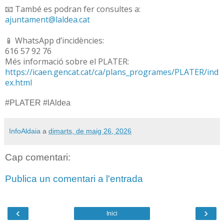
📧 També es podran fer consultes a:
ajuntament@laldea.cat
📱 WhatsApp d’incidències:
616 57 92 76
Més informació sobre el PLATER:
https://icaen.gencat.cat/ca/plans_programes/PLATER/ind
ex.html
#PLATER #lAldea
InfoAldaia
a
dimarts, de maig 26, 2026
Cap comentari:
Publica un comentari a l'entrada
‹
›
Inici