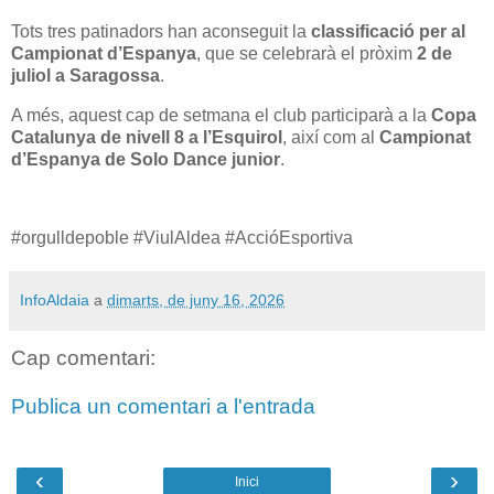
Tots tres patinadors han aconseguit la
classificació per al
Campionat d’Espanya
, que se celebrarà el pròxim
2 de
juliol a Saragossa
.
A més, aquest cap de setmana el club participarà a la
Copa
Catalunya de nivell 8 a l’Esquirol
, així com al
Campionat
d’Espanya de Solo Dance junior
.
#orgulldepoble #ViulAldea #AccióEsportiva
InfoAldaia
a
dimarts, de juny 16, 2026
Cap comentari:
Publica un comentari a l'entrada
‹
›
Inici