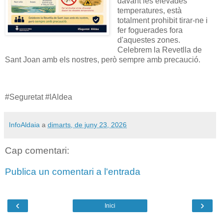
davant les elevades
temperatures, està
totalment prohibit tirar-ne i
fer foguerades fora
d'aquestes zones.
Celebrem la Revetlla de
Sant Joan amb els nostres, però sempre amb precaució.
#Seguretat #lAldea
InfoAldaia
a
dimarts, de juny 23, 2026
Cap comentari:
Publica un comentari a l'entrada
‹
›
Inici