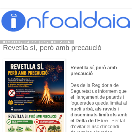
dimarts, 23 de juny del 2026
Revetlla sí, però amb precaució
Revetlla sí, però amb
precaució
Des de la Regidoria de
Seguretat us informem que
el llançament de petards i
foguerades queda limitat al
nucli urbà, als ravals i
disseminats limítrofs amb
el Delta de l’Ebre
. Per tal
d'evitar el risc d'incendi