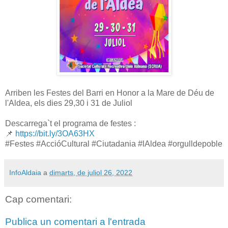
Arriben les Festes del Barri en Honor a la Mare de Déu de
l'Aldea, els dies 29,30 i 31 de Juliol
Descarrega`t el programa de festes :
📌
https://bit.ly/3OA63HX
#Festes #AccióCultural #Ciutadania #lAldea #orgulldepoble
InfoAldaia
a
dimarts, de juliol 26, 2022
Cap comentari:
Publica un comentari a l'entrada