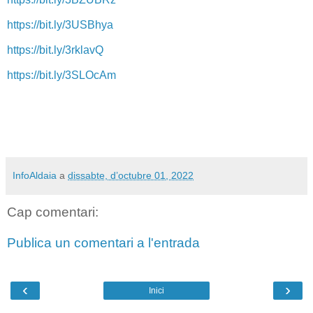
https://bit.ly/3USBhya
https://bit.ly/3rklavQ
https://bit.ly/3SLOcAm
InfoAldaia
a
dissabte, d’octubre 01, 2022
Cap comentari:
Publica un comentari a l'entrada
‹
›
Inici