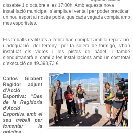
dissabte 1 d’octubre a les 17:00h. Amb aquesta nova
instal·lació municipal, s’amplia el ventall per poder practicar
un nou esport al nostre poble, que cada vegada compta amb
més esportistes.
Els treballs realitzats a l’obra han comptat amb la reparació
i adequació
del terreny
per la solera de formigó, s’han
instal·lat els vidres i les pistes de pàdel, i també
s’enquitranarà el camí a les instal·lacions amb un cost total
d’execució de
49.398,73 €.
Carlos Gilabert
Regidor adjunt
d’Acció
Esportiva:
”Des
de la Regidoria
d’Acció
Esportiva amb el
seu treball per
fomentar la
pràctica