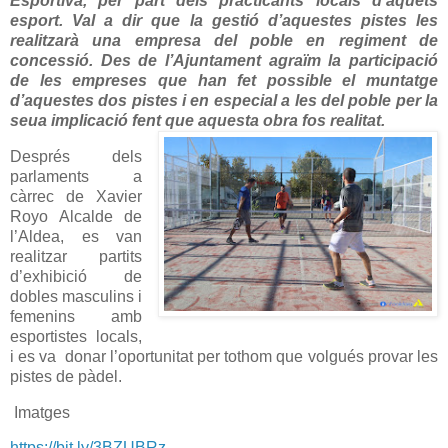
Esportiva, per part dels practicants locals d’aquets
esport. Val a dir que la gestió d’aquestes pistes les
realitzarà una empresa del poble en regiment de
concessió. Des de l’Ajuntament agraïm la participació
de les empreses que han fet possible el muntatge
d’aquestes dos pistes i en especial a les del poble per la
seua implicació fent que aquesta obra fos realitat.
Després dels
parlaments a
càrrec de Xavier
Royo Alcalde de
l’Aldea, es van
realitzar partits
d’exhibició de
dobles masculins i
femenins amb
esportistes locals,
i es va donar l’oportunitat per tothom que volgués provar les
pistes de pàdel.
Imatges
https://bit.ly/3BZUBRz