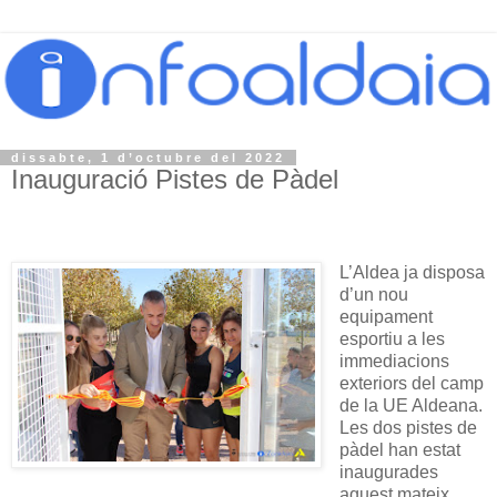
dissabte, 1 d’octubre del 2022
Inauguració Pistes de Pàdel
L’Aldea ja disposa
d’un nou
equipament
esportiu a les
immediacions
exteriors del camp
de la UE Aldeana.
Les dos pistes de
pàdel han estat
inaugurades
aquest mateix