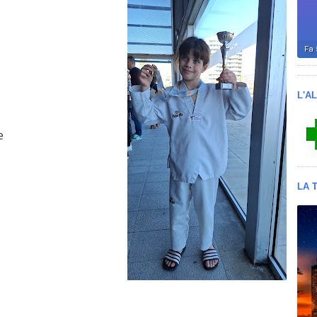
L'A
e
LA 