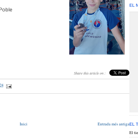
EL 
Poble
Share this article on :
024
Inici
Entrada més antiga
EL 
El t